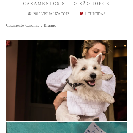
CASAMENTOS
SITIO SÃO JORGE
2010
VISUALIZAÇÕES
1
CURTIDAS
Casamento Carolina e Brunno